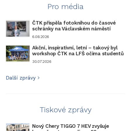
Pro média
ČTK
ČTK přispěla fotoknihou do časové
představila
schránky na Václavském náměstí
v
6.08.2026
Uherském
Hradišti
Akční, inspirativní, letní – takový byl
fotografickou
workshop ČTK na LFŠ očima studentů
výstavu
30.07.2026
Fotbalové
okamžiky
Další zprávy
28.07.2026
Tiskové zprávy
Nový Chery TIGGO 7 HEV zvyšuje