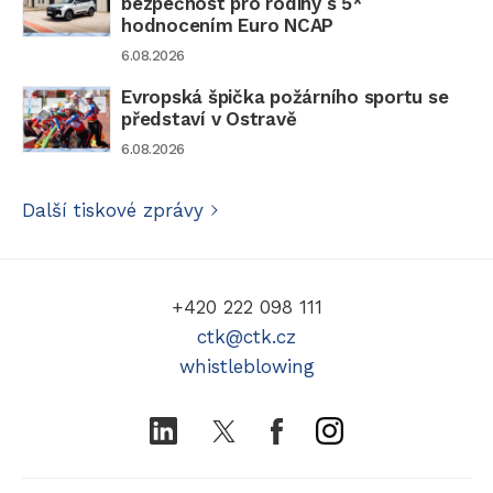
bezpečnost pro rodiny s 5*
hodnocením Euro NCAP
6.08.2026
Evropská špička požárního sportu se
představí v Ostravě
6.08.2026
Další tiskové zprávy
+420 222 098 111
ctk@ctk.cz
whistleblowing
LinkedIn
Twitter
Facebook
Instagram