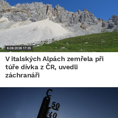
6.08.2026
17:35
V italských Alpách zemřela při
túře dívka z ČR, uvedli
záchranáři