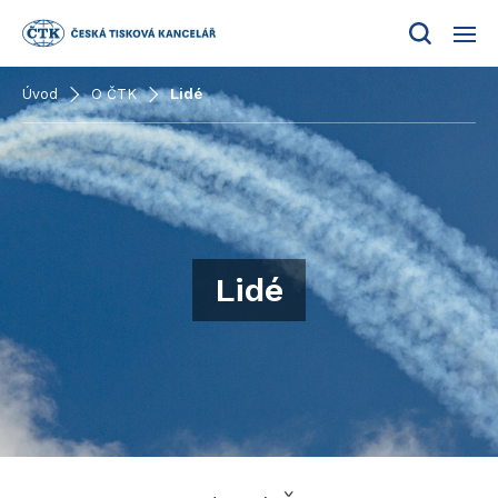
Menu
Úvod
O ČTK
Lidé
Lidé