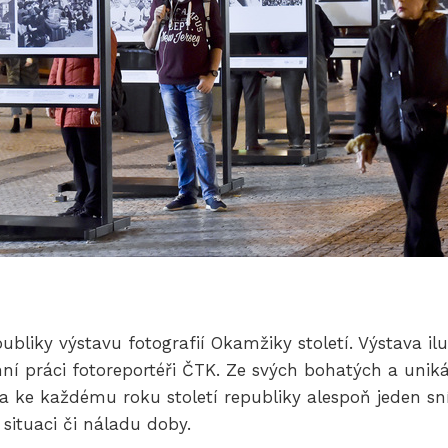
bliky výstavu fotografií Okamžiky století. Výstava ilu
enní práci fotoreportéři ČTK. Ze svých bohatých a unik
ra ke každému roku století republiky alespoň jeden sn
situaci či náladu doby.