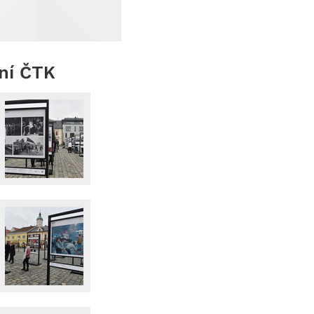
ení ČTK