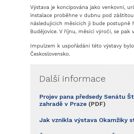
výstava
Výstava je koncipována jako venkovní, ur
k
instalace proběhne v dubnu pod záštitou
vidění
následujících měsících ji bude postupně 
v
Budějovice. V říjnu, měsíci výročí, se pak 
Praze
na
Impulzem k uspořádání této výstavy bylo 
pěší
Československo.
zóně
Na
příkopech.
Další informace
Projev pana předsedy Senátu Št
zahradě v Praze
(PDF)
Jak vznikla výstava Okamžiky st