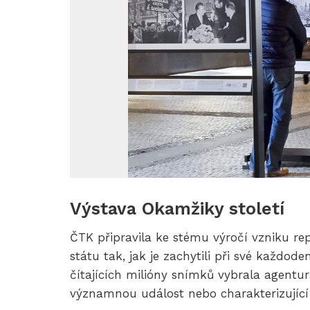
Od
1.
Výstava Okamžiky století
do
ČTK připravila ke stému výročí vzniku repu
30.
státu tak, jak je zachytili při své každod
10.
čítajících milióny snímků vybrala agentu
2018
významnou událost nebo charakterizující 
je