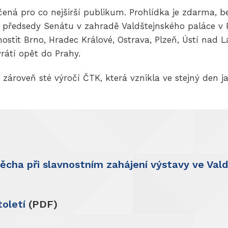
čená pro co nejširší publikum. Prohlídka je zdarma, b
 předsedy Senátu v zahradě Valdštejnského paláce v P
hostit Brno, Hradec Králové, Ostrava, Plzeň, Ústí nad
vrátí opět do Prahy.
zároveň sté výročí ČTK, která vznikla ve stejný den 
ěcha při slavnostním zahájení výstavy ve Val
oletí
(PDF)