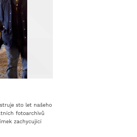
struje sto let našeho
átních fotoarchivů
ímek zachycující