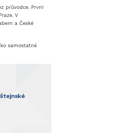
ez průvodce. První
raze. V
 Labem a České
jako samostatné
dštejnské