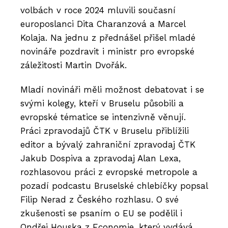
volbách v roce 2024 mluvili současní
europoslanci Dita Charanzová a Marcel
Kolaja. Na jednu z přednášel přišel mladé
novináře pozdravit i ministr pro evropské
záležitosti Martin Dvořák.
Mladí novináři měli možnost debatovat i se
svými kolegy, kteří v Bruselu působili a
evropské tématice se intenzivně věnují.
Práci zpravodajů ČTK v Bruselu přiblížili
editor a bývalý zahraniční zpravodaj ČTK
Jakub Dospiva a zpravodaj Alan Lexa,
rozhlasovou práci z evropské metropole a
pozadí podcastu Bruselské chlebíčky popsal
Filip Nerad z Českého rozhlasu. O své
zkušenosti se psaním o EU se podělil i
Ondřej Houska z Economie, který vydává