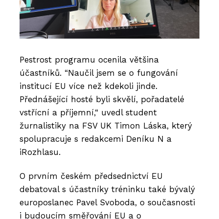
Pestrost programu ocenila většina
účastníků.
“Naučil jsem se o fungování
institucí EU více než kdekoli jinde.
Přednášející hosté byli skvělí, pořadatelé
vstřícní a příjemní,“ uvedl student
žurnalistiky na FSV UK Timon Láska, který
spolupracuje s redakcemi Deníku N a
iRozhlasu.
O prvním českém předsednictví EU
debatoval s účastníky tréninku také bývalý
europoslanec Pavel Svoboda, o současnosti
i budoucím směřování EU a o