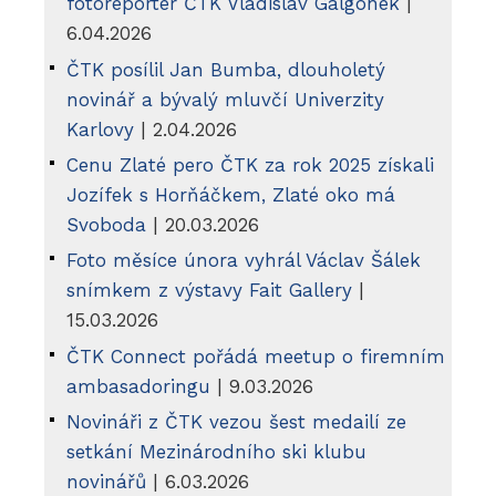
fotoreportér ČTK Vladislav Galgonek
|
6.04.2026
ČTK posílil Jan Bumba, dlouholetý
novinář a bývalý mluvčí Univerzity
Karlovy
| 2.04.2026
Cenu Zlaté pero ČTK za rok 2025 získali
Jozífek s Horňáčkem, Zlaté oko má
Svoboda
| 20.03.2026
Foto měsíce února vyhrál Václav Šálek
snímkem z výstavy Fait Gallery
|
15.03.2026
ČTK Connect pořádá meetup o firemním
ambasadoringu
| 9.03.2026
Novináři z ČTK vezou šest medailí ze
setkání Mezinárodního ski klubu
novinářů
| 6.03.2026