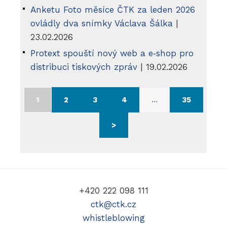
Anketu Foto měsíce ČTK za leden 2026
ovládly dva snímky Václava Šálka
|
23.02.2026
Protext spouští nový web a e‑shop pro
distribuci tiskových zpráv
| 19.02.2026
1
2
3
4
...
35
>
+420 222 098 111
ctk@ctk.cz
whistleblowing