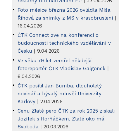
reklamy řídí nařízením EU
| 23.04.2026
Foto měsíce března 2026 ovládla Míša
Říhová za snímky z MS v krasobruslení
|
16.04.2026
ČTK Connect zve na konferenci o
budoucnosti technického vzdělávání v
Česku
| 9.04.2026
Ve věku 79 let zemřel někdejší
fotoreportér ČTK Vladislav Galgonek
|
6.04.2026
ČTK posílil Jan Bumba, dlouholetý
novinář a bývalý mluvčí Univerzity
Karlovy
| 2.04.2026
Cenu Zlaté pero ČTK za rok 2025 získali
Jozífek s Horňáčkem, Zlaté oko má
Svoboda
| 20.03.2026