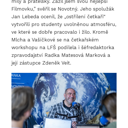
milý a přátelský. Zažil jsem svou nejlepší
Filmovku,” svěřil se Novotný. Jeho spolužák
Jan Lebeda ocenil, že „ostřílení četkaři“
vytvořili pro studenty uvolněnou atmosféru,
ve které se dobře pracovalo i žilo. Kromě
Mlcha a Vašíčkové se na četkařském
workshopu na LFŠ podílela i šéfredaktorka
zpravodajství Radka Matesová Marková a
její zástupce Zdeněk Veit.