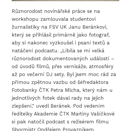
Různorodost novinářské práce se na
workshopu zamlouvala studentovi
žurnalistiky na FSV UK Janu Beránkovi,
který se přihlásil primárně jako fotograf,
aby si nakonec vyzkoušel i psaní textů a
natáčení podcastu. „Líbila se mi velká
různorodost dokumentovaných událostí –
od úvodů filmů, přes vernisáže, atmosféry
až po večerní DJ sety. Byl jsem moc rád za
přímou zpětnou vazbu od šéfredaktora
Fotobanky ČTK Petra Mlcha, který nám u
jednotlivých fotek dával rady na jejich
zlepšení,“ uvedl Beránek. Pod vedením
ředitelky Akademie ČTK Martiny Vašíčkové
si pak natočil podcast s režisérem filmu
Sbormistr Ondřejem Provazníkem.