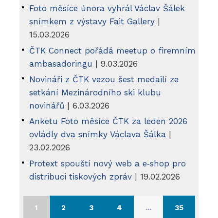
Foto měsíce února vyhrál Václav Šálek
snímkem z výstavy Fait Gallery
|
15.03.2026
ČTK Connect pořádá meetup o firemním
ambasadoringu
| 9.03.2026
Novináři z ČTK vezou šest medailí ze
setkání Mezinárodního ski klubu
novinářů
| 6.03.2026
Anketu Foto měsíce ČTK za leden 2026
ovládly dva snímky Václava Šálka
|
23.02.2026
Protext spouští nový web a e‑shop pro
distribuci tiskových zpráv
| 19.02.2026
1
2
3
4
...
35