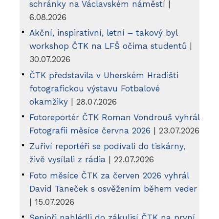
schránky na Václavském náměstí
|
6.08.2026
Akční, inspirativní, letní – takový byl
workshop ČTK na LFŠ očima studentů
|
30.07.2026
ČTK představila v Uherském Hradišti
fotografickou výstavu Fotbalové
okamžiky
| 28.07.2026
Fotoreportér ČTK Roman Vondrouš vyhrál
Fotografii měsíce června 2026
| 23.07.2026
Zuřiví reportéři se podívali do tiskárny,
živě vysílali z rádia
| 22.07.2026
Foto měsíce ČTK za červen 2026 vyhrál
David Taneček s osvěžením během veder
| 15.07.2026
Senioři nahlédli do zákulisí ČTK na první