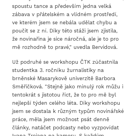
spoustu tance a především jedna velká
zábava v přátelském a vlídném prostředí,
ve kterém jsem se nebála udělat chybu a
poučit se z ní. Díky této stáži jsem zjistila,
že novinařina je sice náročná, ale je to pro
mě rozhodně to pravé," uvedla Bervidová.
Už podruhé se workshopu ČTK zúčastnila
studentka 3. ročníku žurnalistiky na
brněnské Masarykově univerzitě Barbora
Směřičková. "Stejně jako minulý rok můžu i
tentokrát s jistotou říct, že to pro mě byl
nejlepší týden celého léta. Díky workshopu
jsem se dostala k různým typům novinářské
práce, měla jsem možnost psát denně
články, natáčet podcasty nebo vyzpovídat
Ivana Trojana na kameru. S každým