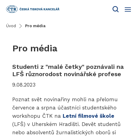
Menu
Úvod
Pro média
Pro média
Studenti z "malé četky" poznávali na
LFŠ různorodost novinářské profese
9.08.2023
Poznat svět novinařiny mohli na přelomu
července a srpna účastníci studentského
workshopu ČTK na
Letní filmové škole
(LFŠ) v Uherském Hradišti. Devět studentů
nebo absolventů žurnalistických oborů si