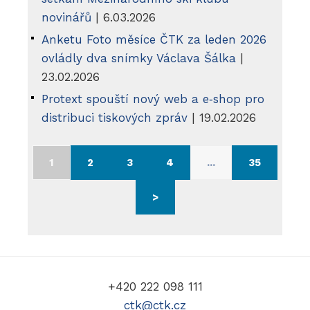
novinářů
| 6.03.2026
Anketu Foto měsíce ČTK za leden 2026
ovládly dva snímky Václava Šálka
|
23.02.2026
Protext spouští nový web a e‑shop pro
distribuci tiskových zpráv
| 19.02.2026
1
2
3
4
...
35
>
+420 222 098 111
ctk@ctk.cz