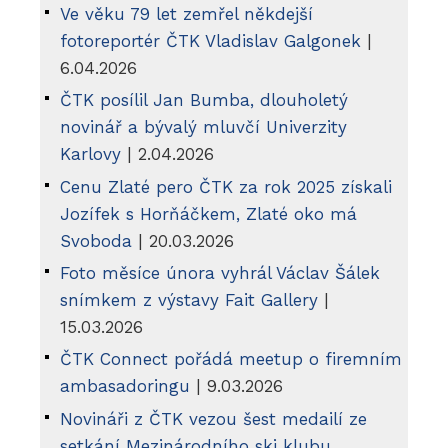
Ve věku 79 let zemřel někdejší
fotoreportér ČTK Vladislav Galgonek
|
6.04.2026
ČTK posílil Jan Bumba, dlouholetý
novinář a bývalý mluvčí Univerzity
Karlovy
| 2.04.2026
Cenu Zlaté pero ČTK za rok 2025 získali
Jozífek s Horňáčkem, Zlaté oko má
Svoboda
| 20.03.2026
Foto měsíce února vyhrál Václav Šálek
snímkem z výstavy Fait Gallery
|
15.03.2026
ČTK Connect pořádá meetup o firemním
ambasadoringu
| 9.03.2026
Novináři z ČTK vezou šest medailí ze
setkání Mezinárodního ski klubu