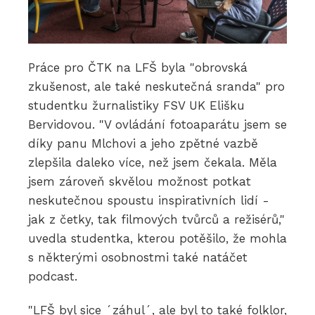
Práce pro ČTK na LFŠ byla "obrovská
zkušenost, ale také neskutečná sranda" pro
studentku žurnalistiky FSV UK Elišku
Bervidovou. "V ovládání fotoaparátu jsem se
díky panu Mlchovi a jeho zpětné vazbě
zlepšila daleko více, než jsem čekala. Měla
jsem zároveň skvělou možnost potkat
neskutečnou spoustu inspirativních lidí -
jak z četky, tak filmových tvůrců a režisérů,"
uvedla studentka, kterou potěšilo, že mohla
s některými osobnostmi také natáčet
podcast.
"LFŠ byl sice ´záhul´, ale byl to také folklor,