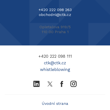
+420 222 098 263
obchodni@ctk.cz
Opletalova 919/5
110 00 Praha 1
+420 222 098 111
ctk@ctk.cz
whistleblowing
LinkedIn
Twitter
Facebook
Instagram
Úvodní strana