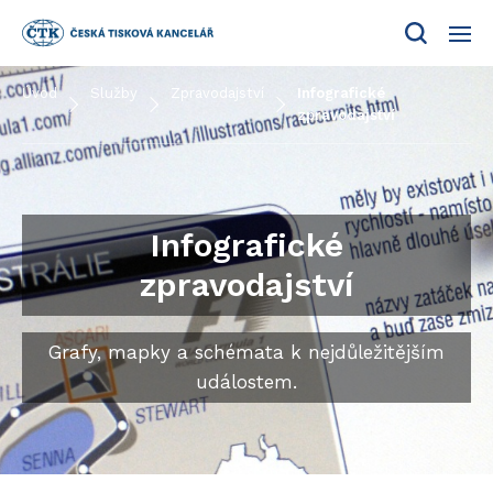
Menu
Úvod
Služby
Zpravodajství
Infografické
zpravodajství
Infografické
zpravodajství
Grafy, mapky a schémata k nejdůležitějším
událostem.